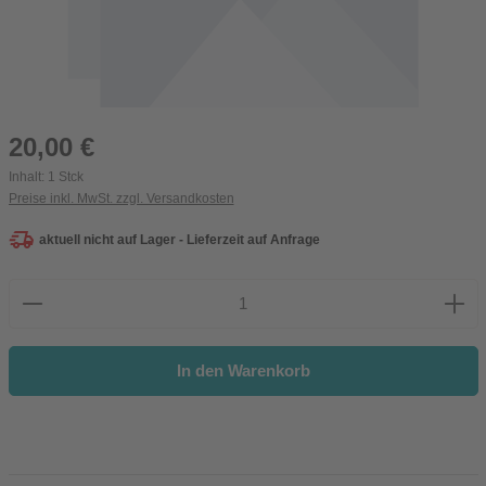
Regulärer Preis:
20,00 €
Inhalt:
1 Stck
Preise inkl. MwSt. zzgl. Versandkosten
aktuell nicht auf Lager - Lieferzeit auf Anfrage
Produkt Anzahl: Gib den gewünschten Wert ein oder be
In den Warenkorb