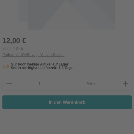
Regulärer Preis:
12,00 €
Inhalt:
1 Stck
Preise inkl. MwSt. zzgl. Versandkosten
Nur noch wenige Artikel auf Lager
Sofort verfügbar, Lieferzeit: 1-3 Tage
Produkt Anzahl: Gib den gewünschten Wert ein oder be
Stck
In den Warenkorb