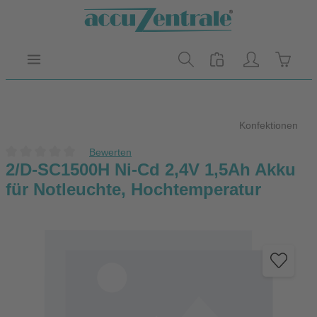
Zum Hauptinhalt springen
Warenk
Konfektionen
Bewerten
Durchschnittliche Bewertung von 0 von 5 Sternen
2/D-SC1500H Ni-Cd 2,4V 1,5Ah Akku
für Notleuchte, Hochtemperatur
Bildergalerie überspringen