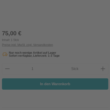
Regulärer Preis:
75,00 €
Inhalt:
1 Stck
Preise inkl. MwSt. zzgl. Versandkosten
Nur noch wenige Artikel auf Lager
Sofort verfügbar, Lieferzeit: 1-3 Tage
Produkt Anzahl: Gib den gewünschten Wert ein oder be
Stck
In den Warenkorb