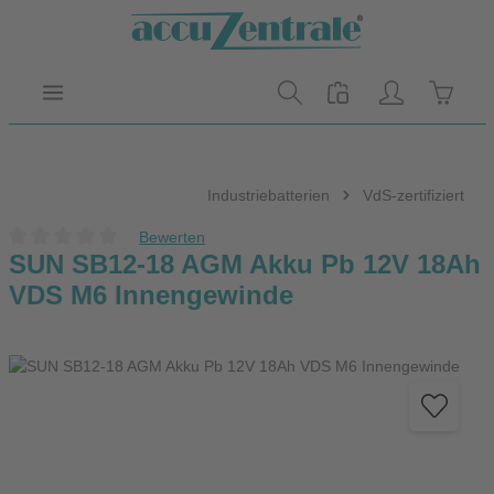
Zum Hauptinhalt springen
Warenk
Industriebatterien
VdS-zertifiziert
Bewerten
Durchschnittliche Bewertung von 0 von 5 Sternen
SUN SB12-18 AGM Akku Pb 12V 18Ah
VDS M6 Innengewinde
Bildergalerie überspringen