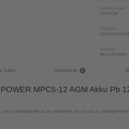
Produktnummer:
27500198
GTIN/EAN:
426047641143
Hersteller:
MULTIPOWER
e Daten
Dokumente
W
2
TIPOWER MPC5-12 AGM Akku Pb 12
 und zuverlässige Akkus, die speziell für den Einsatz in vielfältigen 