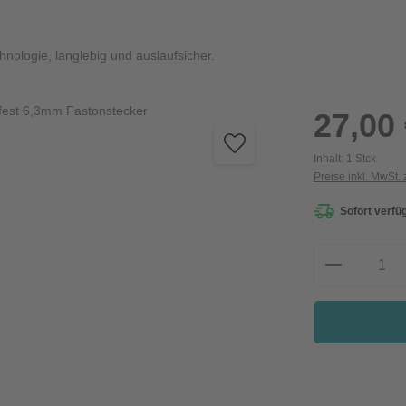
logie, langlebig und auslaufsicher.
Regulärer Preis:
27,00
Inhalt:
1 Stck
Preise inkl. MwSt.
Sofort verfüg
Produkt A