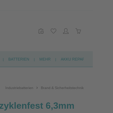
Warenkorb enthält 
BATTERIEN
MEHR
AKKU REPARATUR
KON
Industriebatterien
Brand & Sicherheitstechnik
yklenfest 6,3mm