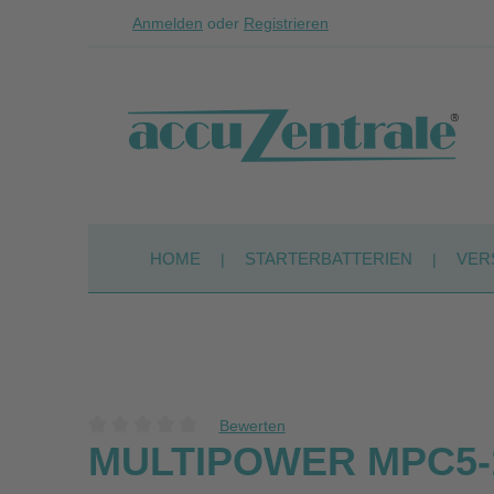
Anmelden
oder
Registrieren
Zum Hauptinhalt springen
Zur Suche springen
Zur Hauptnavigation springen
HOME
STARTERBATTERIEN
VER
Bewerten
Durchschnittliche Bewertung von 0 von 5 Sternen
MULTIPOWER MPC5-12