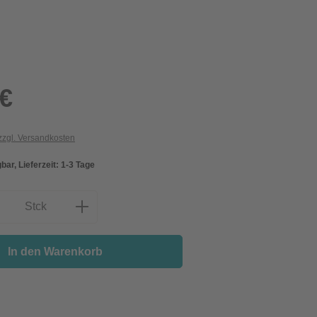
 €
 zzgl. Versandkosten
bar, Lieferzeit: 1-3 Tage
nzahl: Gib den gewünschten Wert ein oder
Stck
In den Warenkorb