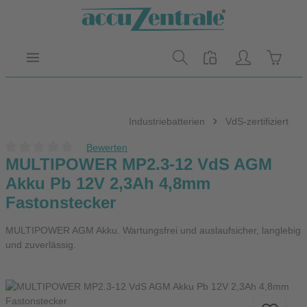
Zum Hauptinhalt springen
Warenk
Industriebatterien
VdS-zertifiziert
Bewerten
Durchschnittliche Bewertung von 0 von 5 Sternen
MULTIPOWER MP2.3-12 VdS AGM
Akku Pb 12V 2,3Ah 4,8mm
Fastonstecker
MULTIPOWER AGM Akku. Wartungsfrei und auslaufsicher, langlebig
und zuverlässig.
Bildergalerie überspringen