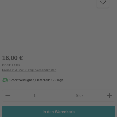
Regulärer Preis:
16,00 €
Inhalt:
1 Stck
Preise inkl. MwSt. zzgl. Versandkosten
Sofort verfügbar, Lieferzeit: 1-3 Tage
Produkt Anzahl: Gib den gewünschten Wert ein oder be
Stck
In den Warenkorb