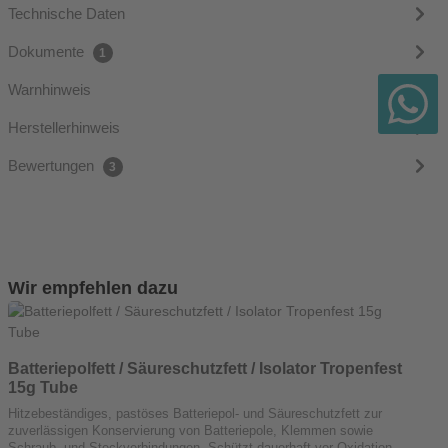
Technische Daten
Dokumente
1
Warnhinweis
Herstellerhinweis
Bewertungen
3
Produktgalerie überspringen
Wir empfehlen dazu
Batteriepolfett / Säureschutzfett / Isolator Tropenfest
MO
15g Tube
Hitzebeständiges, pastöses Batteriepol- und Säureschutzfett zur
D
zuverlässigen Konservierung von Batteriepole, Klemmen sowie
T
Schraub- und Steckverbindungen. Schützt dauerhaft vor Oxidation,
G