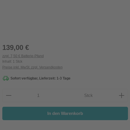
Regulärer Preis:
139,00 €
zzgl. 7,50 € Batterie-Pfand
Inhalt:
1 Stck
Preise inkl. MwSt. zzgl. Versandkosten
Sofort verfügbar, Lieferzeit: 1-3 Tage
Produkt Anzahl: Gib den gewünschten Wert ein oder be
Stck
In den Warenkorb