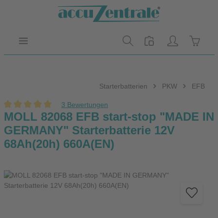
Zum Hauptinhalt springen
Warenk
Starterbatterien
PKW
EFB
3 Bewertungen
Durchschnittliche Bewertung von 5 von 5 Sternen
MOLL 82068 EFB start-stop "MADE IN
GERMANY" Starterbatterie 12V
68Ah(20h) 660A(EN)
Bildergalerie überspringen