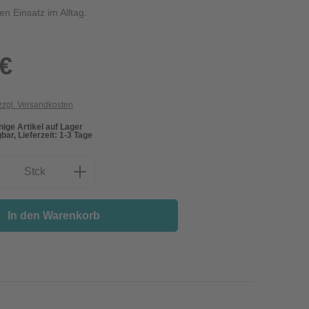
n Einsatz im Alltag.
 €
 zzgl. Versandkosten
ige Artikel auf Lager
bar, Lieferzeit: 1-3 Tage
nzahl: Gib den gewünschten Wert ein oder
Stck
In den Warenkorb