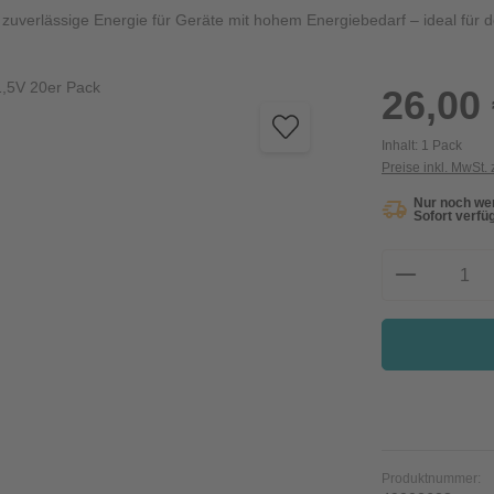
zuverlässige Energie für Geräte mit hohem Energiebedarf – ideal für de
Regulärer Preis:
26,00
Inhalt:
1 Pack
Preise inkl. MwSt.
Nur noch wen
Sofort verfüg
Produkt A
Produktnummer: