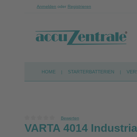
Anmelden
oder
Registrieren
Zum Hauptinhalt springen
Zur Suche springen
Zur Hauptnavigation springen
HOME
STARTERBATTERIEN
VER
Bewerten
Durchschnittliche Bewertung von 0 von 5 Sternen
VARTA 4014 Industrial