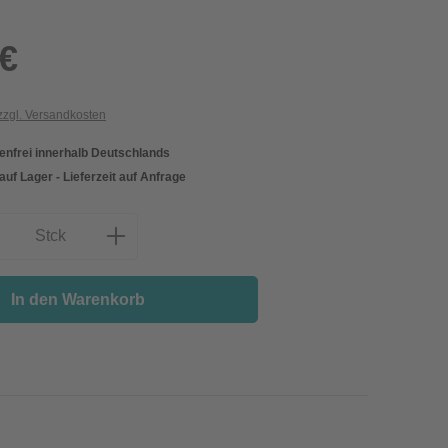
 €
 zzgl. Versandkosten
nfrei innerhalb Deutschlands
 auf Lager - Lieferzeit auf Anfrage
nzahl: Gib den gewünschten Wert ein oder
Stck
In den Warenkorb