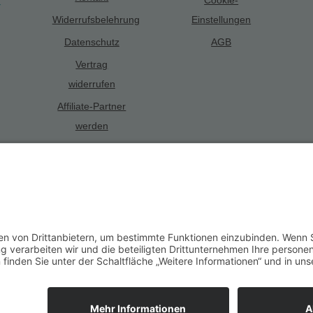
Widerrufsbelehrung
Einstellungen
Datenschutz
AGB
Vertrag
widerrufen
Affiliate-Partner
werden
Alle Preise inkl. gesetzl. Mehrwertsteuer zzgl.
Versandkosten
und ggf. 