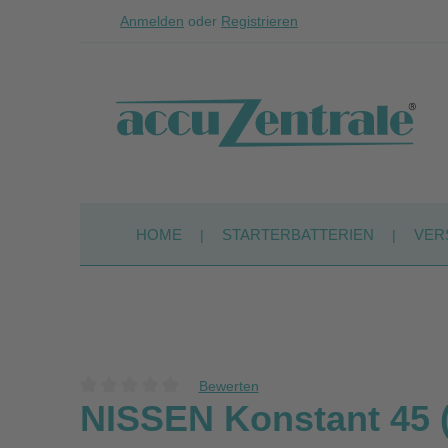
Anmelden
oder
Registrieren
Zum Hauptinhalt springen
Zur Suche springen
Zur Hauptnavigation springen
HOME
STARTERBATTERIEN
VER
Bewerten
Durchschnittliche Bewertung von 0 von 5 Sternen
NISSEN Konstant 45 (