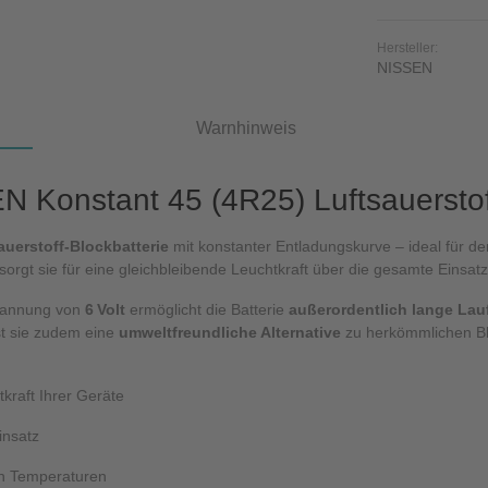
Hersteller:
NISSEN
Warnhinweis
 Konstant 45 (4R25) Luftsauerstoff
auerstoff-Blockbatterie
mit konstanter Entladungskurve – ideal für de
sorgt sie für eine gleichbleibende Leuchtkraft über die gesamte Einsat
pannung von
6 Volt
ermöglicht die Batterie
außerordentlich lange Lau
st sie zudem eine
umweltfreundliche Alternative
zu herkömmlichen Bl
kraft Ihrer Geräte
insatz
en Temperaturen