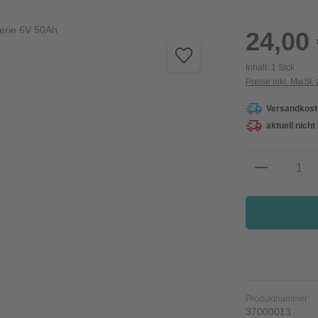
Regulärer Preis:
24,00
Inhalt:
1 Stck
Preise inkl. MwSt.
Versandkoste
aktuell nicht
Produkt A
Produktnummer:
37000013