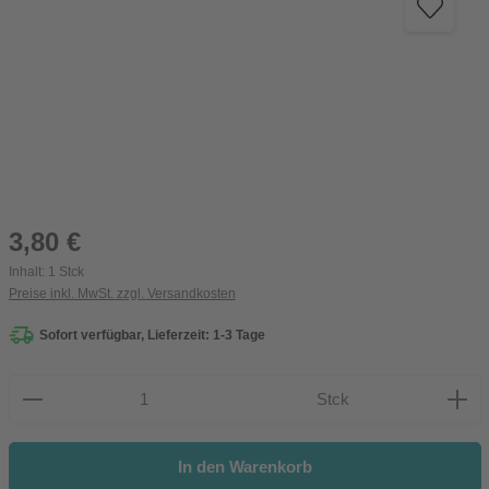
Regulärer Preis:
3,80 €
Inhalt:
1 Stck
Preise inkl. MwSt. zzgl. Versandkosten
Sofort verfügbar, Lieferzeit: 1-3 Tage
Produkt Anzahl: Gib den gewünschten Wert ein oder be
Stck
In den Warenkorb