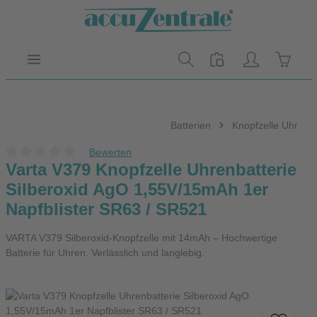
Zum Hauptinhalt springen
Warenk
Batterien
Knopfzelle Uhr
Bewerten
Durchschnittliche Bewertung von 0 von 5 Sternen
Varta V379 Knopfzelle Uhrenbatterie
Silberoxid AgO 1,55V/15mAh 1er
Napfblister SR63 / SR521
VARTA V379 Silberoxid-Knopfzelle mit 14mAh – Hochwertige
Batterie für Uhren. Verlässlich und langlebig.
Bildergalerie überspringen