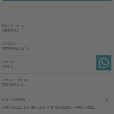
Produktnummer:
34500041
GTIN/EAN:
4008496245949
Hersteller:
VARTA
Herstellernummer:
00379101111
Beschreibung
AG0, LR521, G0, SR521W, 379, SR521SW, SR63, SR521