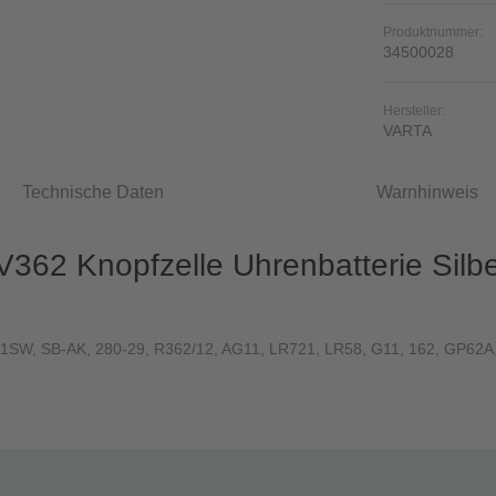
Produktnummer:
34500028
Hersteller:
VARTA
Technische Daten
Warnhinweis
V362 Knopfzelle Uhrenbatterie Silbe
SW, SB-AK, 280-29, R362/12, AG11, LR721, LR58, G11, 162, GP62