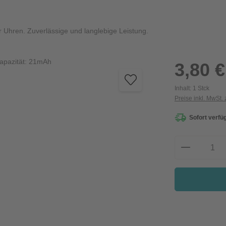
 Uhren. Zuverlässige und langlebige Leistung.
Regulärer Preis:
3,80 €
Inhalt:
1 Stck
Preise inkl. MwSt.
Sofort verfüg
Produkt A