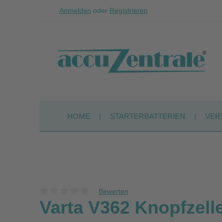
Anmelden
oder
Registrieren
Zum Hauptinhalt springen
Zur Suche springen
Zur Hauptnavigation springen
HOME
STARTERBATTERIEN
VER
Bewerten
Durchschnittliche Bewertung von 0 von 5 Sternen
Varta V362 Knopfzelle