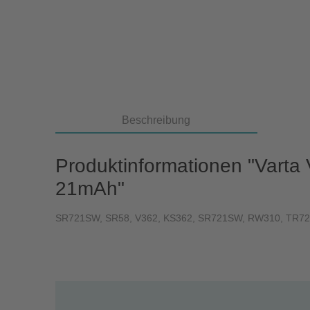
Beschreibung
Produktinformationen "Varta 
21mAh"
SR721SW, SR58, V362, KS362, SR721SW, RW310, TR721