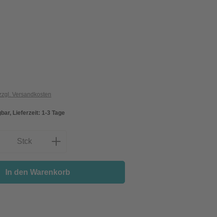
 zzgl. Versandkosten
bar, Lieferzeit: 1-3 Tage
nzahl: Gib den gewünschten Wert ein oder
Stck
In den Warenkorb