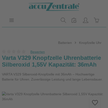
Zum Hauptinhalt springen
Warenk
Batterien
Knopfzelle Uhr
Bewerten
Durchschnittliche Bewertung von 0 von 5 Sternen
Varta V329 Knopfzelle Uhrenbatterie
Silberoxid 1,55V Kapazität: 36mAh
VARTA V329 Silberoxid-Knopfzelle mit 36mAh – Hochwertige
Batterie für Uhren. Zuverlässige Leistung und lange Lebensdauer.
Bildergalerie überspringen