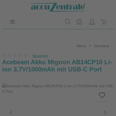
Zum Hauptinhalt springen
Warenk
Akkus
Standard
Bewerten
Durchschnittliche Bewertung von 0 von 5 Sternen
Acebeam Akku Mignon AB14CP10 Li-
ion 3,7V/1000mAh mit USB-C Port
Bildergalerie überspringen