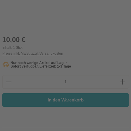
Regulärer Preis:
10,00 €
Inhalt:
1 Stck
Preise inkl. MwSt. zzgl. Versandkosten
Nur noch wenige Artikel auf Lager
Sofort verfügbar, Lieferzeit: 1-3 Tage
Produkt Anzahl: Gib den gewünschten Wert ein oder be
In den Warenkorb