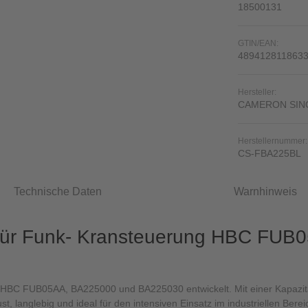
18500131
GTIN/EAN:
489412811863
Hersteller:
CAMERON SIN
Herstellernummer:
CS-FBA225BL
Technische Daten
Warnhinweis
 für Funk- Kransteuerung HBC FU
n HBC FUB05AA, BA225000 und BA225030 entwickelt. Mit einer Kapazit
st, langlebig und ideal für den intensiven Einsatz im industriellen Berei