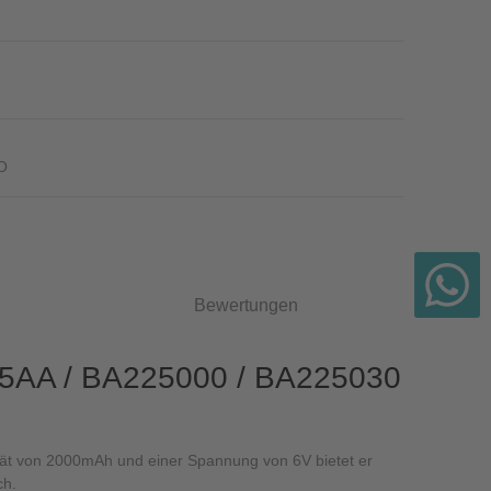
3
O
Bewertungen
B05AA / BA225000 / BA225030
ät von 2000mAh und einer Spannung von 6V bietet er
ch.