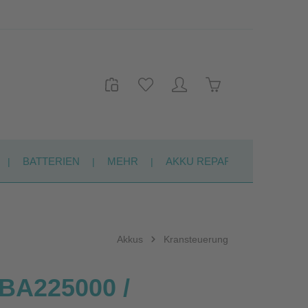
Warenkorb enthält 
BATTERIEN
MEHR
AKKU REPARATUR
KON
Akkus
Kransteuerung
BA225000 /