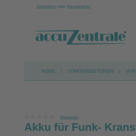
Anmelden
oder
Registrieren
Zum Hauptinhalt springen
Zur Suche springen
Zur Hauptnavigation springen
HOME
STARTERBATTERIEN
VER
Bewerten
Durchschnittliche Bewertung von 0 von 5 Sternen
Akku für Funk- Kran