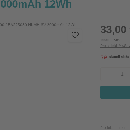
 2000mAh 12Wh
Regulärer Preis:
33,00
Inhalt:
1 Stck
Preise inkl. MwSt.
aktuell nicht
Produkt A
Produktnummer: