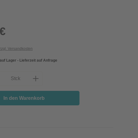
 €
 zzgl. Versandkosten
 auf Lager - Lieferzeit auf Anfrage
nzahl: Gib den gewünschten Wert ein oder
Stck
In den Warenkorb