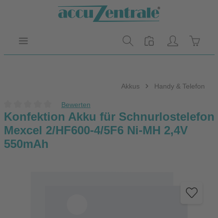
Zum Hauptinhalt springen
Warenk
Akkus
Handy & Telefon
Bewerten
Durchschnittliche Bewertung von 0 von 5 Sternen
Konfektion Akku für Schnurlostelefon
Mexcel 2/HF600-4/5F6 Ni-MH 2,4V
550mAh
Bildergalerie überspringen