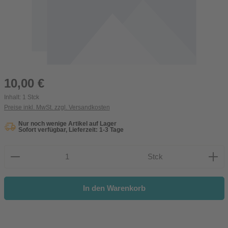
Regulärer Preis:
10,00 €
Inhalt:
1 Stck
Preise inkl. MwSt. zzgl. Versandkosten
Nur noch wenige Artikel auf Lager
Sofort verfügbar, Lieferzeit: 1-3 Tage
Produkt Anzahl: Gib den gewünschten Wert ein oder be
Stck
In den Warenkorb