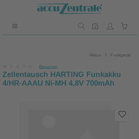
Zum Hauptinhalt springen
Warenk
Akkus
Funkgerät
Bewerten
Durchschnittliche Bewertung von 0 von 5 Sternen
Zellentausch HARTING Funkakku
4/HR-AAAU Ni-MH 4,8V 700mAh
Bildergalerie überspringen