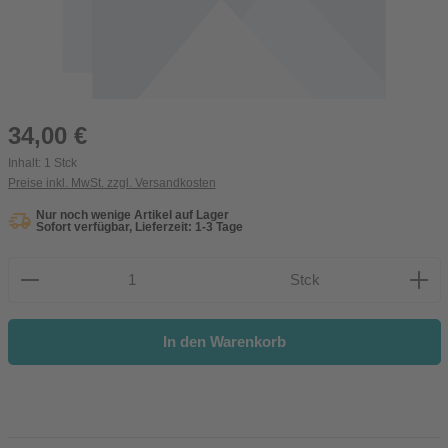
Regulärer Preis:
34,00 €
Inhalt:
1 Stck
Preise inkl. MwSt. zzgl. Versandkosten
Nur noch wenige Artikel auf Lager
Sofort verfügbar, Lieferzeit: 1-3 Tage
Produkt Anzahl: Gib den gewünschten Wert ein oder be
Stck
In den Warenkorb