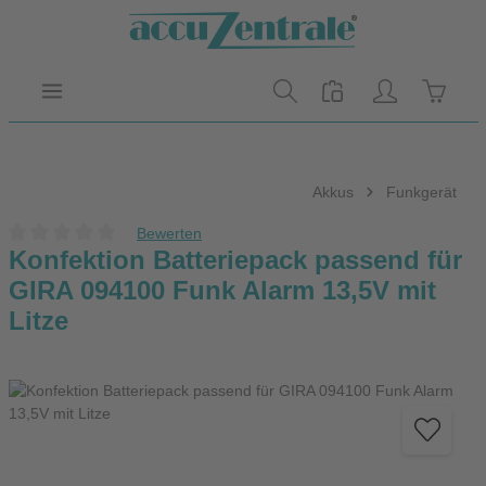
Zum Hauptinhalt springen
Warenk
Akkus
Funkgerät
Bewerten
Durchschnittliche Bewertung von 0 von 5 Sternen
Konfektion Batteriepack passend für
GIRA 094100 Funk Alarm 13,5V mit
Litze
Bildergalerie überspringen