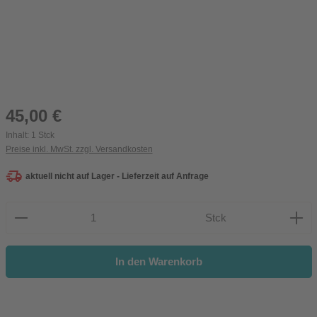
Regulärer Preis:
45,00 €
Inhalt:
1 Stck
Preise inkl. MwSt. zzgl. Versandkosten
aktuell nicht auf Lager - Lieferzeit auf Anfrage
Produkt Anzahl: Gib den gewünschten Wert ein oder be
Stck
In den Warenkorb