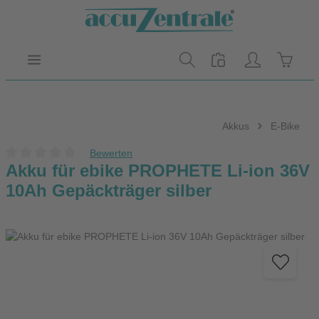
Zum Hauptinhalt springen
Warenk
Akkus
E-Bike
Bewerten
Durchschnittliche Bewertung von 0 von 5 Sternen
Akku für ebike PROPHETE Li-ion 36V
10Ah Gepäckträger silber
Bildergalerie überspringen