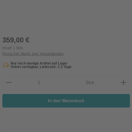
Regulärer Preis:
359,00 €
Inhalt:
1 Stck
Preise inkl. MwSt. zzgl. Versandkosten
Nur noch wenige Artikel auf Lager
Sofort verfügbar, Lieferzeit: 1-3 Tage
Produkt Anzahl: Gib den gewünschten Wert ein oder be
Stck
In den Warenkorb