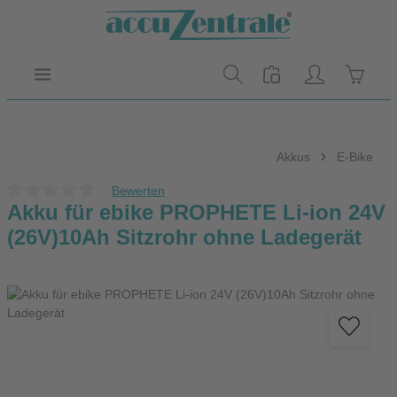
Zum Hauptinhalt springen
Warenk
Akkus
E-Bike
Bewerten
Durchschnittliche Bewertung von 0 von 5 Sternen
Akku für ebike PROPHETE Li-ion 24V
(26V)10Ah Sitzrohr ohne Ladegerät
Bildergalerie überspringen