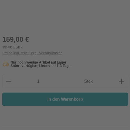
Regulärer Preis:
159,00 €
Inhalt:
1 Stck
Preise inkl. MwSt. zzgl. Versandkosten
Nur noch wenige Artikel auf Lager
Sofort verfügbar, Lieferzeit: 1-3 Tage
Produkt Anzahl: Gib den gewünschten Wert ein oder be
Stck
In den Warenkorb