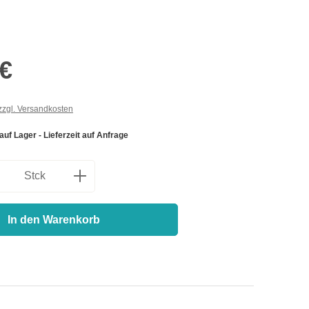
 €
 zzgl. Versandkosten
 auf Lager - Lieferzeit auf Anfrage
nzahl: Gib den gewünschten Wert ein oder
Stck
In den Warenkorb