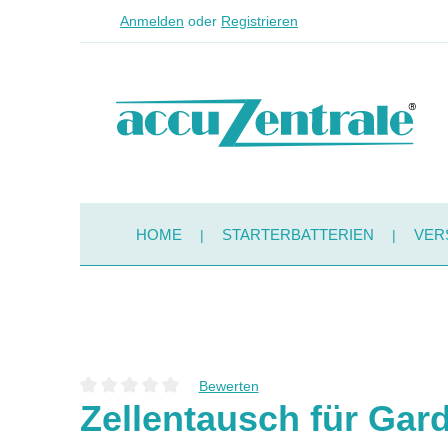
Anmelden
oder
Registrieren
Zum Hauptinhalt springen
Zur Suche springen
Zur Hauptnavigation springen
HOME
STARTERBATTERIEN
VER
Bewerten
Durchschnittliche Bewertung von 0 von 5 Sternen
Zellentausch für Gar