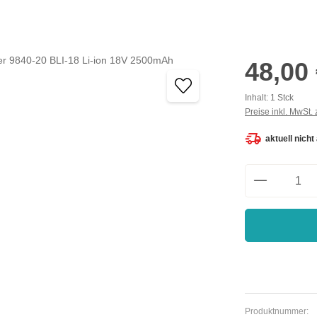
Regulärer Preis:
48,00
Inhalt:
1 Stck
Preise inkl. MwSt.
aktuell nicht
Produkt A
Produktnummer: