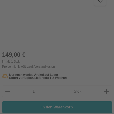
Regulärer Preis:
149,00 €
Inhalt:
1 Stck
Preise inkl. MwSt. zzgl. Versandkosten
Nur noch wenige Artikel auf Lager
Sofort verfügbar, Lieferzeit: 1-2 Wochen
Produkt Anzahl: Gib den gewünschten Wert ein oder be
Stck
In den Warenkorb