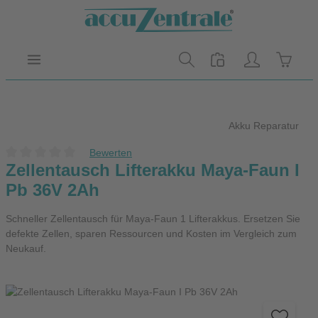
Zum Hauptinhalt springen
Warenk
Akku Reparatur
Bewerten
Durchschnittliche Bewertung von 0 von 5 Sternen
Zellentausch Lifterakku Maya-Faun I
Pb 36V 2Ah
Schneller Zellentausch für Maya-Faun 1 Lifterakkus. Ersetzen Sie
defekte Zellen, sparen Ressourcen und Kosten im Vergleich zum
Neukauf.
Bildergalerie überspringen