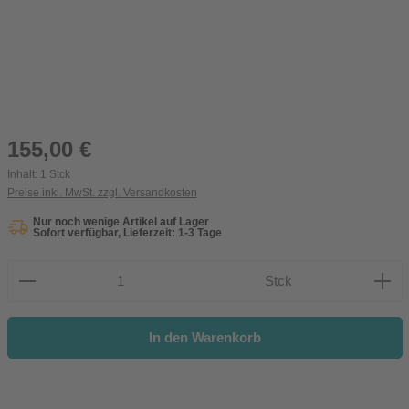
Regulärer Preis:
155,00 €
Inhalt:
1 Stck
Preise inkl. MwSt. zzgl. Versandkosten
Nur noch wenige Artikel auf Lager
Sofort verfügbar, Lieferzeit: 1-3 Tage
Produkt Anzahl: Gib den gewünschten Wert ein oder be
Stck
In den Warenkorb