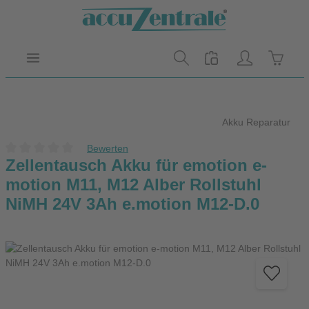
Zum Hauptinhalt springen
Warenk
Akku Reparatur
Bewerten
Durchschnittliche Bewertung von 0 von 5 Sternen
Zellentausch Akku für emotion e-
motion M11, M12 Alber Rollstuhl
NiMH 24V 3Ah e.motion M12-D.0
Bildergalerie überspringen