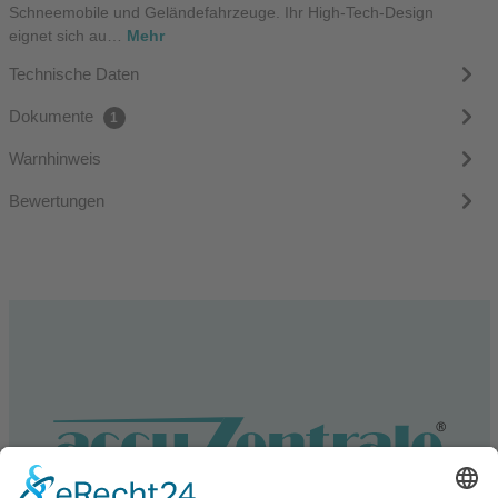
Schneemobile und Geländefahrzeuge. Ihr High-Tech-Design
eignet sich au…
Mehr
Technische Daten
Dokumente
1
Warnhinweis
Bewertungen