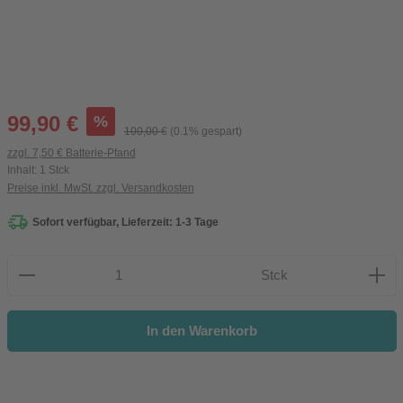
Verkaufspreis:
%
99,90 €
Regulärer Preis:
100,00 €
(0.1% gespart)
zzgl. 7,50 € Batterie-Pfand
Inhalt:
1 Stck
Preise inkl. MwSt. zzgl. Versandkosten
Sofort verfügbar, Lieferzeit: 1-3 Tage
Produkt Anzahl: Gib den gewünschten Wert ein oder be
Stck
In den Warenkorb