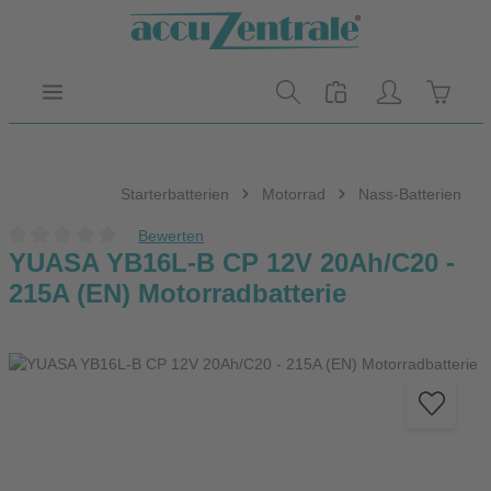
Zum Hauptinhalt springen
Warenk
Starterbatterien
Motorrad
Nass-Batterien
Bewerten
Durchschnittliche Bewertung von 0 von 5 Sternen
YUASA YB16L-B CP 12V 20Ah/C20 -
215A (EN) Motorradbatterie
Bildergalerie überspringen