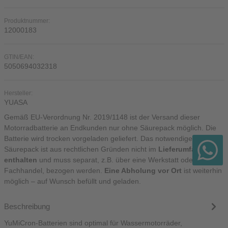
Produktnummer:
12000183
GTIN/EAN:
5050694032318
Hersteller:
YUASA
Gemäß EU-Verordnung Nr. 2019/1148 ist der Versand dieser
Motorradbatterie an Endkunden nur ohne Säurepack möglich. Die
Batterie wird trocken vorgeladen geliefert. Das notwendige
Säurepack ist aus rechtlichen Gründen nicht im
Lieferumfang
enthalten
und muss separat, z.B. über eine Werkstatt oder einen
Fachhandel, bezogen werden.
Eine Abholung vor Ort
ist weiterhin
möglich – auf Wunsch befüllt und geladen.
Beschreibung
YuMiCron-Batterien sind optimal für Wassermotorräder,