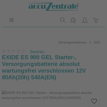
Zum Hauptinhalt springen
Warenk
Versorgerbatterien
GEL
Bewerten
Durchschnittliche Bewertung von 0 von 5 Sternen
EXIDE ES 900 GEL Starter-,
Versorgungsbatterie absolut
wartungsfrei verschlossen 12V
80Ah(20h) 540A(EN)
Bildergalerie überspringen