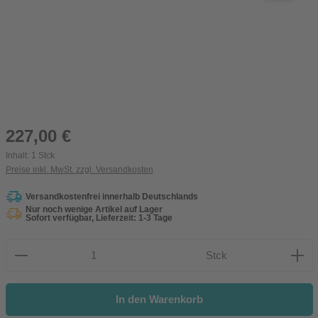
Regulärer Preis:
227,00 €
Inhalt:
1 Stck
Preise inkl. MwSt. zzgl. Versandkosten
Versandkostenfrei innerhalb Deutschlands
Nur noch wenige Artikel auf Lager
Sofort verfügbar, Lieferzeit: 1-3 Tage
Produkt Anzahl: Gib den gewünschten Wert ein oder be
Stck
In den Warenkorb