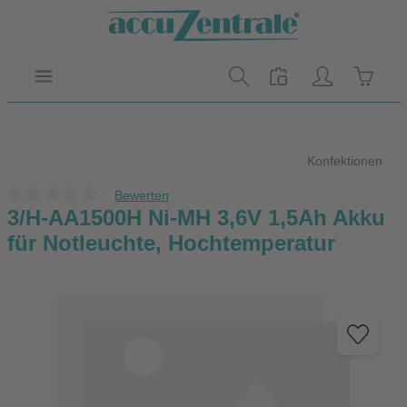
Zum Hauptinhalt springen
Warenk
Konfektionen
Bewerten
Durchschnittliche Bewertung von 0 von 5 Sternen
3/H-AA1500H Ni-MH 3,6V 1,5Ah Akku
für Notleuchte, Hochtemperatur
Bildergalerie überspringen