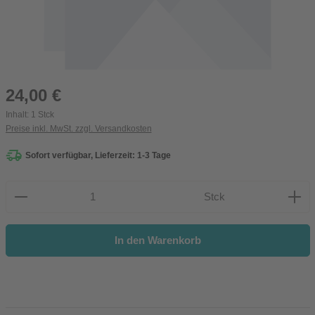
Regulärer Preis:
24,00 €
Inhalt:
1 Stck
Preise inkl. MwSt. zzgl. Versandkosten
Sofort verfügbar, Lieferzeit: 1-3 Tage
Produkt Anzahl: Gib den gewünschten Wert ein oder be
Stck
In den Warenkorb