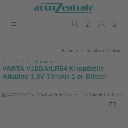
Zum Hauptinhalt springen
Warenk
Batterien
Knopfzelle Alkaline
Bewerten
Durchschnittliche Bewertung von 0 von 5 Sternen
VARTA V10GA/LR54 Knopfzelle
Alkaline 1,5V 70mAh 1-er Blister
Bildergalerie überspringen